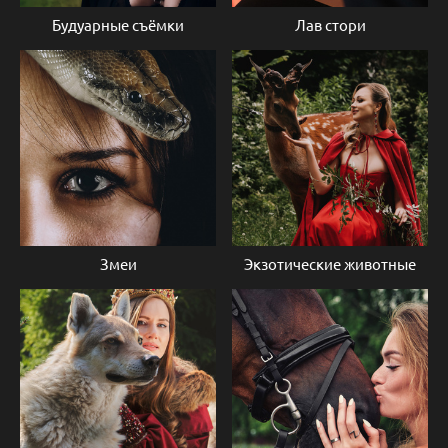
Будуарные съёмки
Лав стори
Змеи
Экзотические животные