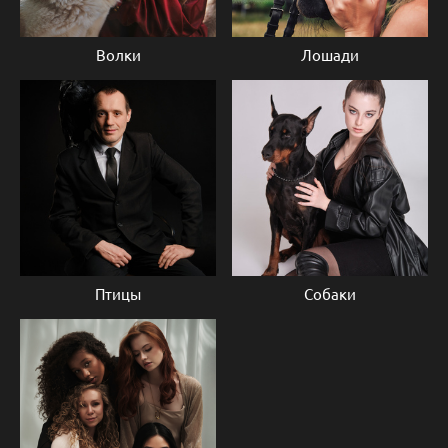
Волки
Лошади
Птицы
Собаки