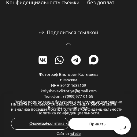
Конфиденциальность съёмки — без доплат.
Поделиться ссылкой
Фотограф Виктория Колышева
г. Москва
ИНН 504011682109
kolyshevaviktoriya@gmail.com
Телефон: +7(999)977-01-65
Любое копирование без ссылки на источник запрещено.
На сайте используются файлы cookie для работы сайта
Все права защищены.
и анализа посещаемости.
Политика конфиденциальности
Политика конфиденциальности.
Оферта
,
Политика конфиденциальности
Отклонить
Принять
Сайт от
wfolio