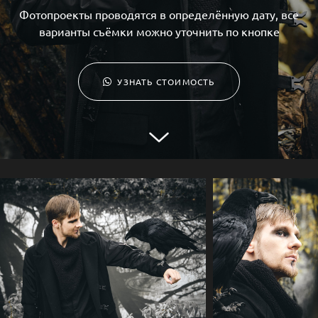
Фотопроекты проводятся в определённую дату, все
варианты съёмки можно уточнить по кнопке
УЗНАТЬ СТОИМОСТЬ