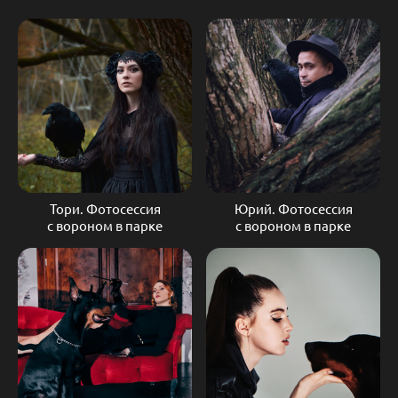
Тори. Фотосессия
Юрий. Фотосессия
с вороном в парке
с вороном в парке