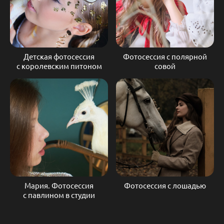
Детская фотосессия
Фотосессия с полярной
с королевским питоном
совой
Мария. Фотосессия
Фотосессия с лошадью
с павлином в студии